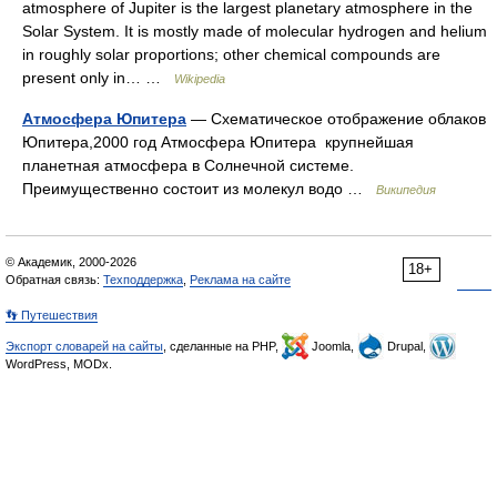
atmosphere of Jupiter is the largest planetary atmosphere in the
Solar System. It is mostly made of molecular hydrogen and helium
in roughly solar proportions; other chemical compounds are
present only in… …
Wikipedia
Атмосфера Юпитера
— Схематическое отображение облаков
Юпитера,2000 год Атмосфера Юпитера крупнейшая
планетная атмосфера в Солнечной системе.
Преимущественно состоит из молекул водо …
Википедия
© Академик, 2000-2026
18+
Обратная связь:
Техподдержка
,
Реклама на сайте
👣 Путешествия
Экспорт словарей на сайты
, сделанные на PHP,
Joomla,
Drupal,
WordPress, MODx.